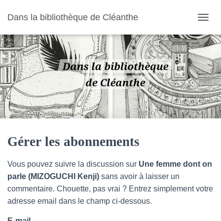
Dans la bibliothèque de Cléanthe
O
U
V
R
I
R
/
F
E
R
M
E
R
Gérer les abonnements
L
A
Vous pouvez suivre la discussion sur
Une femme dont on
N
A
parle (MIZOGUCHI Kenji)
sans avoir à laisser un
V
commentaire. Chouette, pas vrai ? Entrez simplement votre
I
adresse email dans le champ ci-dessous.
G
A
E-mail