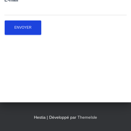
T
I
O
N
Hestia | Développé par
ThemeIsle