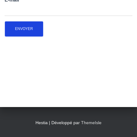
T
I
O
N
Hestia | Développé par
ThemeIsle