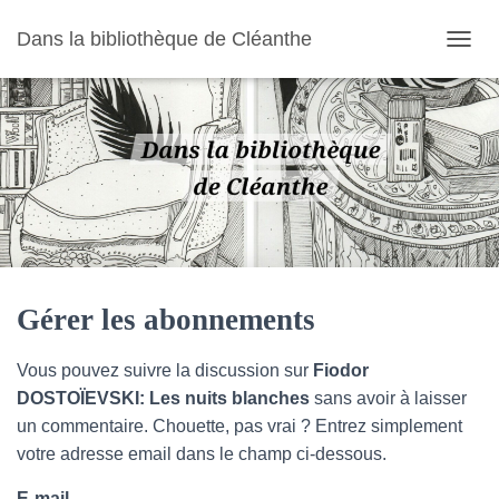
Dans la bibliothèque de Cléanthe
O
U
V
R
I
R
/
F
E
R
M
E
R
Gérer les abonnements
L
A
Vous pouvez suivre la discussion sur
Fiodor
N
A
DOSTOÏEVSKI: Les nuits blanches
sans avoir à laisser
V
un commentaire. Chouette, pas vrai ? Entrez simplement
I
votre adresse email dans le champ ci-dessous.
G
A
E-mail