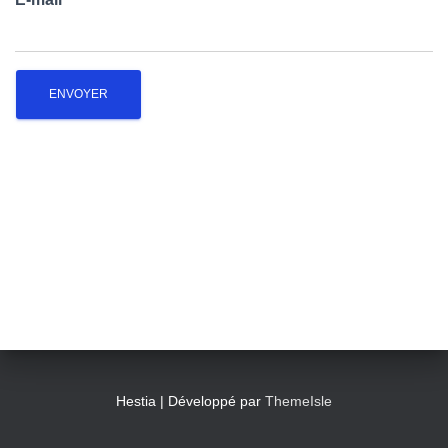
T
I
O
N
Hestia | Développé par
ThemeIsle