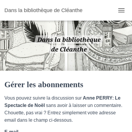
Dans la bibliothèque de Cléanthe
O
U
V
R
I
R
/
F
E
R
M
E
R
Gérer les abonnements
L
A
Vous pouvez suivre la discussion sur
Anne PERRY: Le
N
A
Spectacle de Noël
sans avoir à laisser un commentaire.
V
Chouette, pas vrai ? Entrez simplement votre adresse
I
email dans le champ ci-dessous.
G
A
E-mail