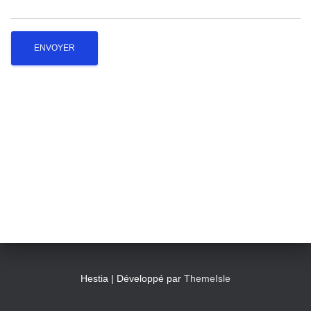
T
I
O
N
Hestia | Développé par
ThemeIsle