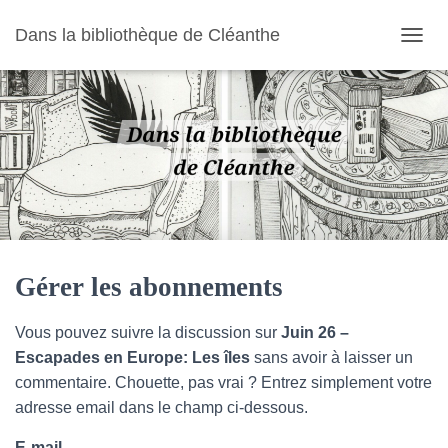
Dans la bibliothèque de Cléanthe
O
U
V
R
I
R
/
F
E
R
M
E
R
Gérer les abonnements
L
A
Vous pouvez suivre la discussion sur
Juin 26 –
N
A
Escapades en Europe: Les îles
sans avoir à laisser un
V
commentaire. Chouette, pas vrai ? Entrez simplement votre
I
adresse email dans le champ ci-dessous.
G
A
E-mail