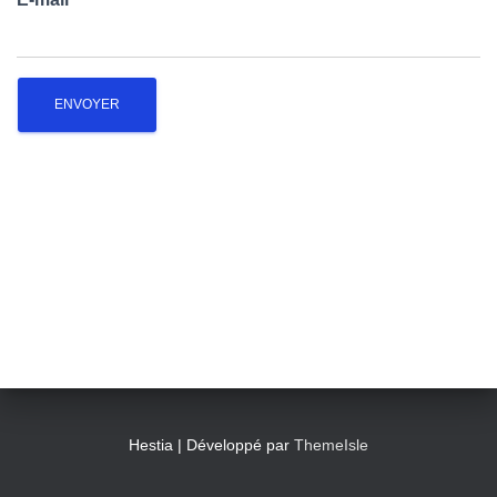
T
I
O
N
Hestia | Développé par
ThemeIsle