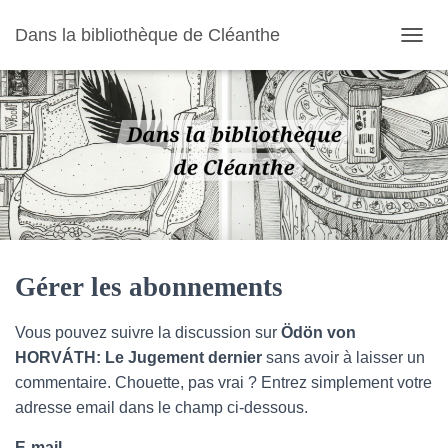
Dans la bibliothèque de Cléanthe
O
U
V
R
I
R
/
F
E
R
M
E
R
Gérer les abonnements
L
A
Vous pouvez suivre la discussion sur
Ödön von
N
A
HORVÁTH: Le Jugement dernier
sans avoir à laisser un
V
commentaire. Chouette, pas vrai ? Entrez simplement votre
I
adresse email dans le champ ci-dessous.
G
A
E-mail