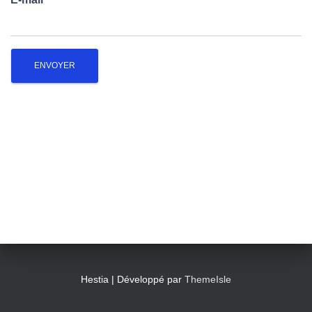
T
I
O
N
Hestia | Développé par
ThemeIsle