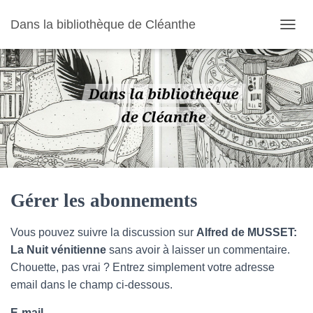
Dans la bibliothèque de Cléanthe
O
U
V
R
I
R
/
F
E
R
M
E
R
Gérer les abonnements
L
A
Vous pouvez suivre la discussion sur
Alfred de MUSSET:
N
A
La Nuit vénitienne
sans avoir à laisser un commentaire.
V
Chouette, pas vrai ? Entrez simplement votre adresse
I
email dans le champ ci-dessous.
G
A
E-mail