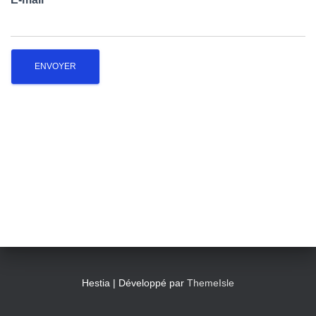
T
I
O
N
Hestia | Développé par
ThemeIsle